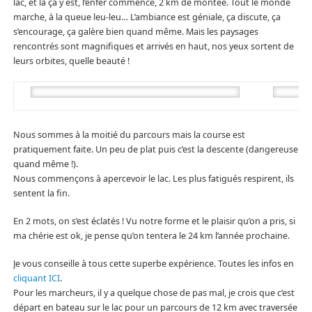
lac, et là ça y est, l’enfer commence, 2 km de montée. Tout le monde
marche, à la queue leu-leu… L’ambiance est géniale, ça discute, ça
s’encourage, ça galère bien quand même. Mais les paysages
rencontrés sont magnifiques et arrivés en haut, nos yeux sortent de
leurs orbites, quelle beauté !
Nous sommes à la moitié du parcours mais la course est
pratiquement faite. Un peu de plat puis c’est la descente (dangereuse
quand même !).
Nous commençons à apercevoir le lac. Les plus fatigués respirent, ils
sentent la fin.
En 2 mots, on s’est éclatés ! Vu notre forme et le plaisir qu’on a pris, si
ma chérie est ok, je pense qu’on tentera le 24 km l’année prochaine.
Je vous conseille à tous cette superbe expérience. Toutes les infos en
cliquant ICI
.
Pour les marcheurs, il y a quelque chose de pas mal, je crois que c’est
départ en bateau sur le lac pour un parcours de 12 km avec traversée