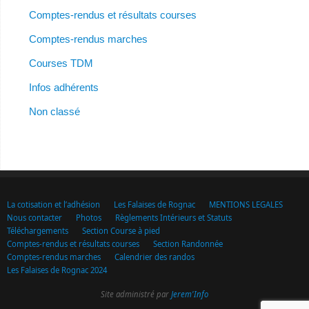
Comptes-rendus et résultats courses
Comptes-rendus marches
Courses TDM
Infos adhérents
Non classé
La cotisation et l’adhésion
Les Falaises de Rognac
MENTIONS LEGALES
Nous contacter
Photos
Règlements Intérieurs et Statuts
Téléchargements
Section Course à pied
Comptes-rendus et résultats courses
Section Randonnée
Comptes-rendus marches
Calendrier des randos
Les Falaises de Rognac 2024
Site administré par
Jerem'Info