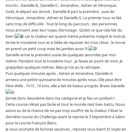
inscrits , Danielle B., Danielle G , Amandine , Adrien et Véronique.
Voilà ,le départ est donné , Danielle B part la première , suivi de
Véronique , Amandine , Adrien et Danielle G. Le premier tour se fait
sans trop de difficulté . Tout le long du parcours , des personnes
nous arrosent avec leur tuyau d’arrosage . Qu’est ce que cela fait du
bien !
car la chaleur est quand même présente malgré le mistral.
Arrive le troisième tour et à l’idée de repasser les trois côtes , le moral
en prend un petit coup mais les jambes aussi !!!
Danielle arrive la première suivie de quelques secondes par moi-
même. Pendant tout le troisième tour , je l’avais en point de mire. Je
grappillais quelques mètres. Mais je n’ai pu la rattraper .
Puis quelques minutes après , Adrien et Amandine. Danielle G
arrivera une petite quinzaine de minutes après nous. Elle peut-être
fière d’elle , 1h15 , 10 kms, elle a fait de beaux progrès. Bravo Danielle
J’arrive donc deuxième dans ma catégorie et je fais un podium !
Cette course n’était pas facile et tout le monde s’est bien battu. Nous
avons eu de la chance de ne pas trop souffrir de la chaleur. C’était la
dernière course du Challenge avant la reprise le 3 Septembre à Salon
pour la course François Blanc.
Je vous souhaite de bonnes vacances , reposez vous bien!! Et soyez en