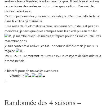
endroits bien à l’ombre , le sol est encore gelé . Il faut faire attention
car certaines descentes se font sur des gros cailloux. Pas mal de
chutes devant moi .
C’est un parcours dur , dur mais très ludique . C’est une belle ballade
dans la colline gardannaise.
Il me reste deux kilomètres à faire , un dernier coup de Q et pas des
moindres , je sens quelques crampes sous les pieds puis au mollet
, je marche quelques mètres et repars pour finir ma course . Pas
mal d’abandons
Je suis contente d ‘arriver , ce fut une course difficile mais je me suis
régalée
.
2h50 , 276 / 312 rentrant et 10°M3 / 15. On essayera de faire mieux la
prochaine fois.
A bientôt pour de nouvelles aventures
Véronique
L
Randonnée des 4 saisons –