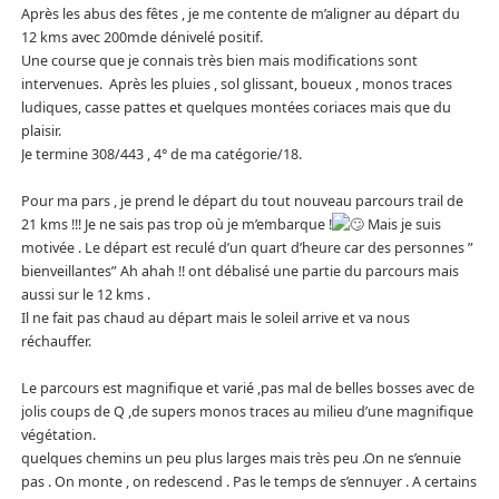
Après les abus des fêtes , je me contente de m’aligner au départ du
12 kms avec 200mde dénivelé positif.
Une course que je connais très bien mais modifications sont
intervenues. Après les pluies , sol glissant, boueux , monos traces
ludiques, casse pattes et quelques montées coriaces mais que du
plaisir.
Je termine 308/443 , 4° de ma catégorie/18.
Pour ma pars , je prend le départ du tout nouveau parcours trail de
21 kms !!! Je ne sais pas trop où je m’embarque !
Mais je suis
motivée . Le départ est reculé d’un quart d’heure car des personnes ”
bienveillantes” Ah ahah !! ont débalisé une partie du parcours mais
aussi sur le 12 kms .
Il ne fait pas chaud au départ mais le soleil arrive et va nous
réchauffer.
Le parcours est magnifique et varié ,pas mal de belles bosses avec de
jolis coups de Q ,de supers monos traces au milieu d’une magnifique
végétation.
quelques chemins un peu plus larges mais très peu .On ne s’ennuie
pas . On monte , on redescend . Pas le temps de s’ennuyer . A certains