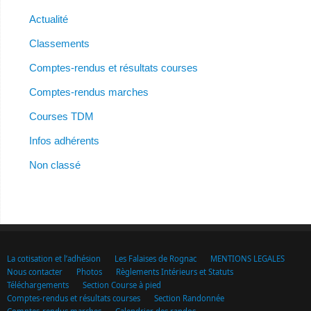
Actualité
Classements
Comptes-rendus et résultats courses
Comptes-rendus marches
Courses TDM
Infos adhérents
Non classé
La cotisation et l’adhésion
Les Falaises de Rognac
MENTIONS LEGALES
Nous contacter
Photos
Règlements Intérieurs et Statuts
Téléchargements
Section Course à pied
Comptes-rendus et résultats courses
Section Randonnée