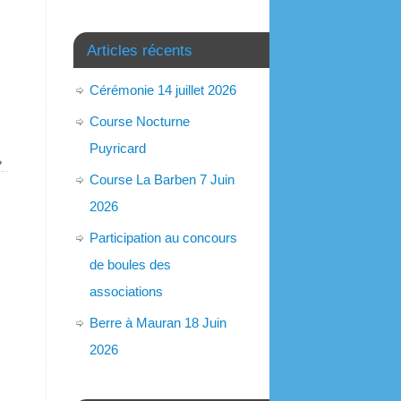
Articles récents
Cérémonie 14 juillet 2026
Course Nocturne
Puyricard
»
Course La Barben 7 Juin
2026
Participation au concours
de boules des
associations
Berre à Mauran 18 Juin
2026