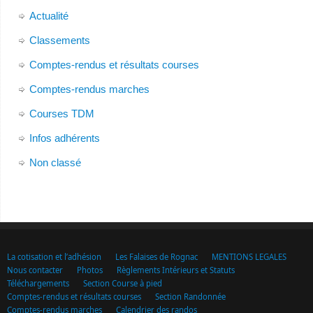
Actualité
Classements
Comptes-rendus et résultats courses
Comptes-rendus marches
Courses TDM
Infos adhérents
Non classé
La cotisation et l’adhésion
Les Falaises de Rognac
MENTIONS LEGALES
Nous contacter
Photos
Règlements Intérieurs et Statuts
Téléchargements
Section Course à pied
Comptes-rendus et résultats courses
Section Randonnée
Comptes-rendus marches
Calendrier des randos