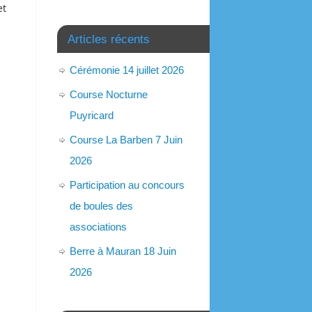
et
Articles récents
Cérémonie 14 juillet 2026
Course Nocturne
Puyricard
Course La Barben 7 Juin
2026
Participation au concours
de boules des
associations
Berre à Mauran 18 Juin
2026