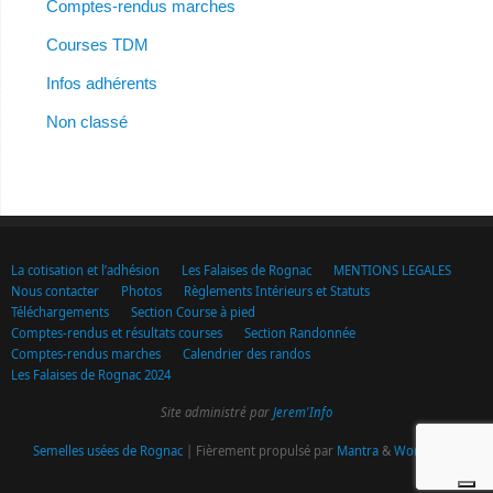
Comptes-rendus marches
Courses TDM
Infos adhérents
Non classé
La cotisation et l’adhésion
Les Falaises de Rognac
MENTIONS LEGALES
Nous contacter
Photos
Règlements Intérieurs et Statuts
Téléchargements
Section Course à pied
Comptes-rendus et résultats courses
Section Randonnée
Comptes-rendus marches
Calendrier des randos
Les Falaises de Rognac 2024
Site administré par
Jerem'Info
Semelles usées de Rognac
| Fièrement propulsé par
Mantra
&
WordPress.