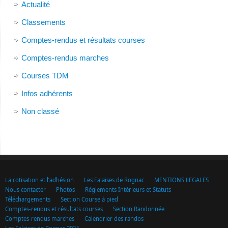
Actualité
Classements
Comptes-rendus et résultats courses
Comptes-rendus marches
Courses TDM
Infos adhérents
Non classé
La cotisation et l’adhésion
Les Falaises de Rognac
MENTIONS LEGALES
Nous contacter
Photos
Règlements Intérieurs et Statuts
Téléchargements
Section Course à pied
Comptes-rendus et résultats courses
Section Randonnée
Comptes-rendus marches
Calendrier des randos