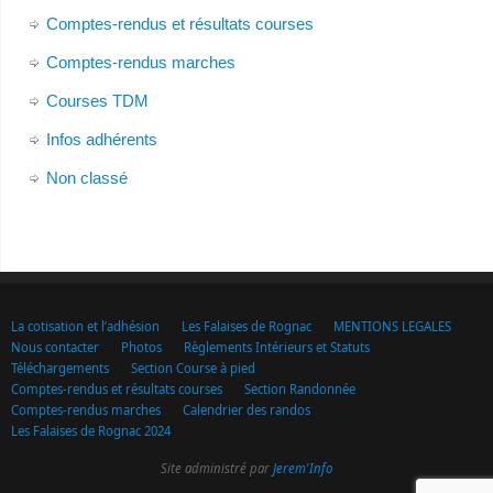
Comptes-rendus et résultats courses
Comptes-rendus marches
Courses TDM
Infos adhérents
Non classé
La cotisation et l’adhésion
Les Falaises de Rognac
MENTIONS LEGALES
Nous contacter
Photos
Règlements Intérieurs et Statuts
Téléchargements
Section Course à pied
Comptes-rendus et résultats courses
Section Randonnée
Comptes-rendus marches
Calendrier des randos
Les Falaises de Rognac 2024
Site administré par
Jerem'Info