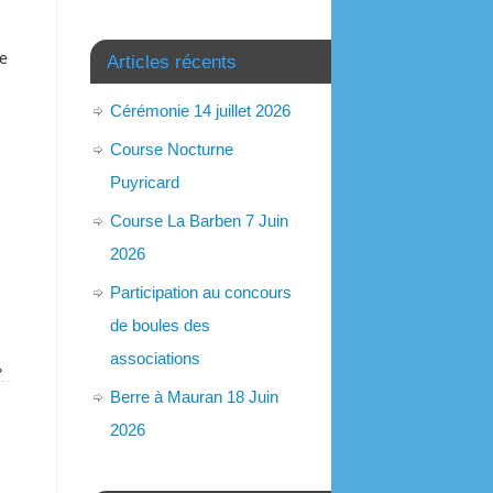
e
Articles récents
Cérémonie 14 juillet 2026
Course Nocturne
Puyricard
Course La Barben 7 Juin
2026
Participation au concours
de boules des
associations
»
Berre à Mauran 18 Juin
2026