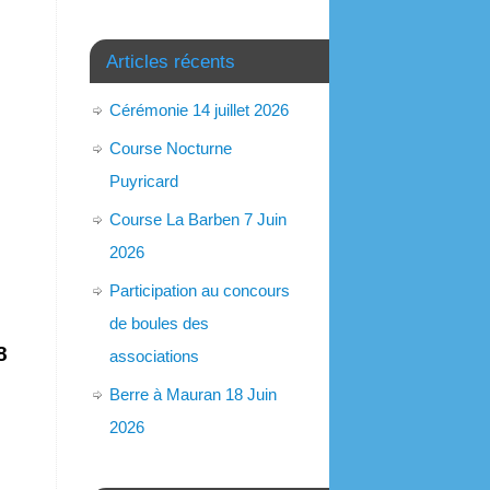
Articles récents
Cérémonie 14 juillet 2026
Course Nocturne
Puyricard
Course La Barben 7 Juin
2026
Participation au concours
de boules des
8
associations
Berre à Mauran 18 Juin
2026