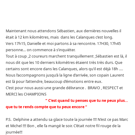
Maintenant nous attendons Sébastien, aux dernières nouvelles il
était à 12 km kilomètres, mais dans les Calanques c’est long.
Vers 17h15, Danielle et moi partons à sa rencontre. 17H30, 17h45
personne… on commence à s’inquiéter.
Tout à coup ,2 coureurs marchent tranquillement ,Sébastien est là, il
nous dit que les 10 derniers kilomètres étaient très très durs. Que
certains sont encore dans les Calanques, alors qu’il est déjà 18h ….
Nous l’accompagnons jusqu’à la ligne d’arrivée, son copain Laurent
est là pour l’attendre, beaucoup d’émotions entre eux.
C’est pour nous aussi une grande délivrance . BRAVO , RESPECT et
MERCI les CHAMPIONS
” C’est quand tu penses que tu ne peux plus…
que tu te rends compte que tu peux encore “
P.S. Delphine a attendu sa glace toute la journée !!!! N’est ce pas Marc
et Michel !!!! Bon , elle l’a mangé le soir. C’était notre fil rouge de la
journée!!!