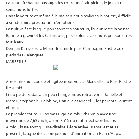
L’attente à chaque passage des coureurs était pleins de joie et de
sensations fortes.
Dans la voiture et même à la maison nous revivons la course, difficile
à s’endormir après autant d’émotions.
La nuit va être longue pour tout ces coureurs, ils leur reste la Sainte
Baume à gravir et les Calanques, pas le plus facile, nous pensons très
fort à eux.
Demain l’arrivé est à Marseille dans le parc Campagne Pastré aux
pieds des Calanques.
MARSEILLE
Après une nuit courte et agitée nous voilà à Marseille, au Parc Pastré,
il est midi.
L’équipe de Fadas a un peu changé, nous retrouvons Danielle et
Marc.B, Stéphanie, Delphine, Danielle et Michel.G, les parents Laurent
et moi.
Le premier coureur Thomas Pigois a mis 17h15min avec une
moyenne de 7,63km/h, arrivé 7h15 du matin, extraordinaire.
A midi ,ils ne sont qu’une dizaine à être arrivé . Kamel est aussi
présent , fatigué de sa longue nuit d’animation au Plan d’Aups.