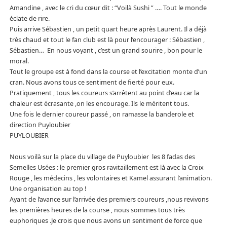
Amandine , avec le cri du cœur dit : “Voilà Sushi ” …. Tout le monde
éclate de rire.
Puis arrive Sébastien , un petit quart heure après Laurent. Il a déjà
très chaud et tout le fan club est là pour l’encourager : Sébastien ,
Sébastien… En nous voyant , c’est un grand sourire , bon pour le
moral.
Tout le groupe est à fond dans la course et l’excitation monte d’un
cran. Nous avons tous ce sentiment de fierté pour eux.
Pratiquement , tous les coureurs s’arrêtent au point d’eau car la
chaleur est écrasante ,on les encourage. Ils le méritent tous.
Une fois le dernier coureur passé , on ramasse la banderole et
direction Puyloubier
PUYLOUBIER
Nous voilà sur la place du village de Puyloubier les 8 fadas des
Semelles Usées : le premier gros ravitaillement est là avec la Croix
Rouge , les médecins , les volontaires et Kamel assurant l’animation.
Une organisation au top !
Ayant de l’avance sur l’arrivée des premiers coureurs ,nous revivons
les premières heures de la course , nous sommes tous très
euphoriques .Je crois que nous avons un sentiment de force que