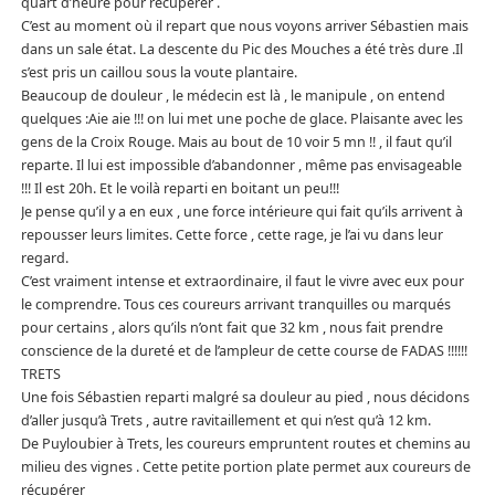
quart d’heure pour récupérer .
C’est au moment où il repart que nous voyons arriver Sébastien mais
dans un sale état. La descente du Pic des Mouches a été très dure .Il
s’est pris un caillou sous la voute plantaire.
Beaucoup de douleur , le médecin est là , le manipule , on entend
quelques :Aie aie !!! on lui met une poche de glace. Plaisante avec les
gens de la Croix Rouge. Mais au bout de 10 voir 5 mn !! , il faut qu’il
reparte. Il lui est impossible d’abandonner , même pas envisageable
!!! Il est 20h. Et le voilà reparti en boitant un peu!!!
Je pense qu’il y a en eux , une force intérieure qui fait qu’ils arrivent à
repousser leurs limites. Cette force , cette rage, je l’ai vu dans leur
regard.
C’est vraiment intense et extraordinaire, il faut le vivre avec eux pour
le comprendre. Tous ces coureurs arrivant tranquilles ou marqués
pour certains , alors qu’ils n’ont fait que 32 km , nous fait prendre
conscience de la dureté et de l’ampleur de cette course de FADAS !!!!!!
TRETS
Une fois Sébastien reparti malgré sa douleur au pied , nous décidons
d’aller jusqu’à Trets , autre ravitaillement et qui n’est qu’à 12 km.
De Puyloubier à Trets, les coureurs empruntent routes et chemins au
milieu des vignes . Cette petite portion plate permet aux coureurs de
récupérer