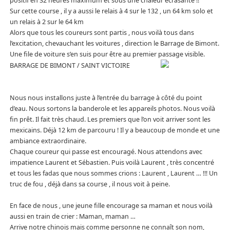
positif en 32 heures maximum et sous une chaleur écrasante !!
Sur cette course , il y a aussi le relais à 4 sur le 132 , un 64 km solo et
un relais à 2 sur le 64 km
Alors que tous les coureurs sont partis , nous voilà tous dans
l’excitation, chevauchant les voitures , direction le Barrage de Bimont.
Une file de voiture s’en suis pour être au premier passage visible.
BARRAGE DE BIMONT / SAINT VICTOIRE
Nous nous installons juste à l’entrée du barrage à côté du point
d’eau. Nous sortons la banderole et les appareils photos. Nous voilà
fin prêt. Il fait très chaud. Les premiers que l’on voit arriver sont les
mexicains. Déjà 12 km de parcouru ! Il y a beaucoup de monde et une
ambiance extraordinaire.
Chaque coureur qui passe est encouragé. Nous attendons avec
impatience Laurent et Sébastien. Puis voilà Laurent , très concentré
et tous les fadas que nous sommes crions : Laurent , Laurent … !!! Un
truc de fou , déjà dans sa course , il nous voit à peine.
En face de nous , une jeune fille encourage sa maman et nous voilà
aussi en train de crier : Maman, maman …
Arrive notre chinois mais comme personne ne connaît son nom,