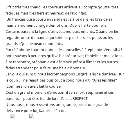
.
Il fait très très chaud, les coureurs arrivent au compte goutte, très
fatigués mais très fiers et heureux de l’avoir fait.
Un français qui a couru en sandales , arrive dans les bras de sa
maman moment chargé d’émotions. Quelle fierté pour elle.
Certains passent la ligne d’arrivée avec leurs enfants. Quand on les
regarde, on se demande qui sont les plus fiers, les petits ou les
grands ! Que de beaux moments.
Par téléphone Laurent donne des nouvelles à Stéphanie. Vers 14h45
nous savons à peu près qu’il va bientôt arriver, Danielle et moi allons
à sa rencontre, Stéphanie est à l’arrivée prête à filmer et les autres
fadas attendent pour faire une haie d’honneur.
Le voila qui surgit, nous l’accompagnons jusqu’à la ligne d’arrivée , sur
le coup , il ne réagit pas puis tout à coup nous dit : “Allez les filles”
!Comme si on avait fait la course!
C’est un grand moment d’émotion, il serre fort Stéphanie et ses
parents, il peut être fier de lui , il l’a fait. RESPECT
Nous aussi, nous ressentons une grande joie et une grande
délivrance pour lui, Kamel le félicite.