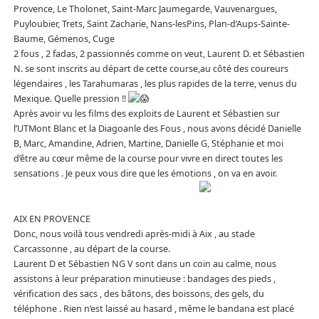
Provence, Le Tholonet, Saint-Marc Jaumegarde, Vauvenargues,
Puyloubier, Trets, Saint Zacharie, Nans-lesPins, Plan-d’Aups-Sainte-
Baume, Gémenos, Cuge
2 fous , 2 fadas, 2 passionnés comme on veut, Laurent D. et Sébastien
N. se sont inscrits au départ de cette course,au côté des coureurs
légendaires , les Tarahumaras , les plus rapides de la terre, venus du
Mexique. Quelle pression !!
Après avoir vu les films des exploits de Laurent et Sébastien sur
l’UTMont Blanc et la Diagoanle des Fous , nous avons décidé Danielle
B, Marc, Amandine, Adrien, Martine, Danielle G, Stéphanie et moi
d’être au cœur même de la course pour vivre en direct toutes les
sensations . Je peux vous dire que les émotions , on va en avoir.
AIX EN PROVENCE
Donc, nous voilà tous vendredi après-midi à Aix , au stade
Carcassonne , au départ de la course.
Laurent D et Sébastien NG V sont dans un coin au calme, nous
assistons à leur préparation minutieuse : bandages des pieds ,
vérification des sacs , des bâtons, des boissons, des gels, du
téléphone . Rien n’est laissé au hasard , même le bandana est placé