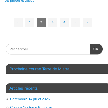
Les photos et vidéos
‹
1
2
3
4
›
»
OK
Prochaine course Terre de Mistral
Articles récents
Cérémonie 14 juillet 2026
Course Nocturne Puyricard