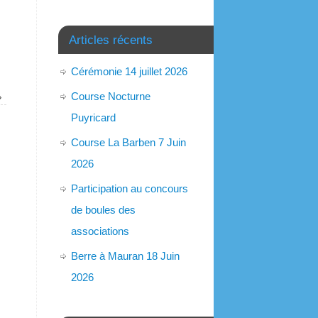
Articles récents
Cérémonie 14 juillet 2026
Course Nocturne
»
Puyricard
Course La Barben 7 Juin
2026
Participation au concours
de boules des
associations
Berre à Mauran 18 Juin
2026