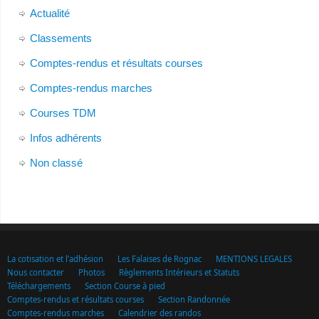
Actualité
Classements
Comptes-rendus et résultats courses
Comptes-rendus marches
Courses TDM
Infos adhérents
Non classé
La cotisation et l’adhésion
Les Falaises de Rognac
MENTIONS LEGALES
Nous contacter
Photos
Règlements Intérieurs et Statuts
Téléchargements
Section Course à pied
Comptes-rendus et résultats courses
Section Randonnée
Comptes-rendus marches
Calendrier des randos