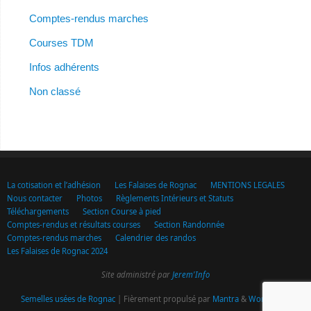
Comptes-rendus marches
Courses TDM
Infos adhérents
Non classé
La cotisation et l’adhésion
Les Falaises de Rognac
MENTIONS LEGALES
Nous contacter
Photos
Règlements Intérieurs et Statuts
Téléchargements
Section Course à pied
Comptes-rendus et résultats courses
Section Randonnée
Comptes-rendus marches
Calendrier des randos
Les Falaises de Rognac 2024
Site administré par
Jerem'Info
Semelles usées de Rognac
| Fièrement propulsé par
Mantra
&
WordPress.