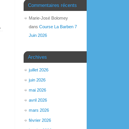
Commentaires récents
Marie-José Bolomey
dans
Course La Barben 7
»
Juin 2026
Archives
juillet 2026
juin 2026
mai 2026
avril 2026
mars 2026
février 2026