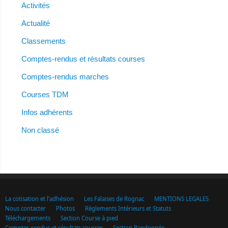
Activités
Actualité
Classements
Comptes-rendus et résultats courses
Comptes-rendus marches
Courses TDM
Infos adhérents
Non classé
La cotisation et l’adhésion
Les Falaises de Rognac
MENTIONS LEGALES
Nous contacter
Photos
Règlements Intérieurs et Statuts
Téléchargements
Section Course à pied
Comptes-rendus et résultats courses
Section Randonnée