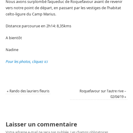
Nous avons surplombé l’aqueduc de Roquefavour avant de revenir
vers notre point de départ, en passant par les vestiges de l’habitat
celto-ligure du Camp Marius.
Distance parcourue en 2h14: 8,35kms
A bientôt
Nadine
Pour les photos, cliquez ici
«
Rando des lauriers fleuris
Roquefavour sur l’autre rive –
02/04/19
»
Laisser un commentaire
Votre adresse e-mail ne sera pas publiée.
Les champs obligatoires