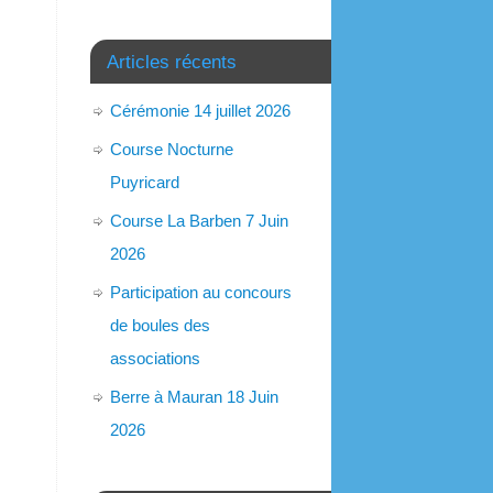
Articles récents
Cérémonie 14 juillet 2026
Course Nocturne
Puyricard
Course La Barben 7 Juin
2026
Participation au concours
de boules des
associations
Berre à Mauran 18 Juin
2026