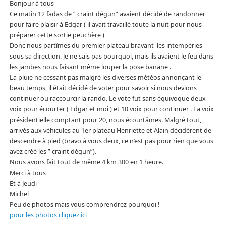
Bonjour à tous
Ce matin 12 fadas de ” craint dégun” avaient décidé de randonner
pour faire plaisir à Edgar ( il avait travaillé toute la nuit pour nous
préparer cette sortie peuchère )
Donc nous partîmes du premier plateau bravant les intempéries
sous sa direction. Je ne sais pas pourquoi, mais ils avaient le feu dans
les jambes nous faisant même louper la pose banane .
La pluie ne cessant pas malgré les diverses météos annonçant le
beau temps, il était décidé de voter pour savoir si nous devions
continuer ou raccourcir la rando. Le vote fut sans équivoque deux
voix pour écourter ( Edgar et moi ) et 10 voix pour continuer . La voix
présidentielle comptant pour 20, nous écourtâmes. Malgré tout,
arrivés aux véhicules au 1er plateau Henriette et Alain décidèrent de
descendre à pied (bravo à vous deux, ce n’est pas pour rien que vous
avez créé les ” craint dégun”).
Nous avons fait tout de même 4 km 300 en 1 heure.
Merci à tous
Et à Jeudi
Michel
Peu de photos mais vous comprendrez pourquoi !
pour les photos cliquez ici