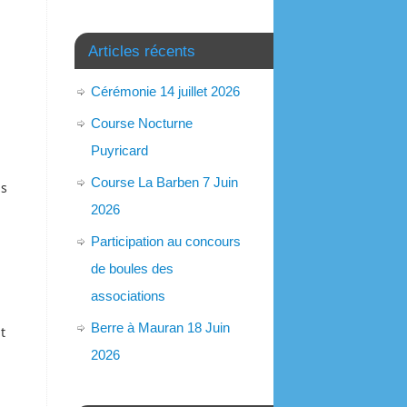
Articles récents
Cérémonie 14 juillet 2026
Course Nocturne
Puyricard
Course La Barben 7 Juin
is
2026
Participation au concours
de boules des
associations
Berre à Mauran 18 Juin
t
2026