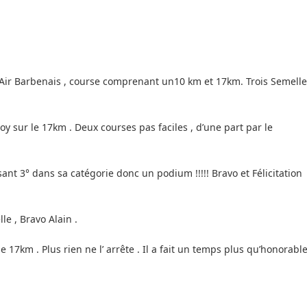
d’Air Barbenais , course comprenant un10 km et 17km. Trois Semell
roy sur le 17km . Deux courses pas faciles , d’une part par le
sant 3° dans sa catégorie donc un podium !!!!! Bravo et Félicitation
le , Bravo Alain .
e 17km . Plus rien ne l’ arrête . Il a fait un temps plus qu’honorabl