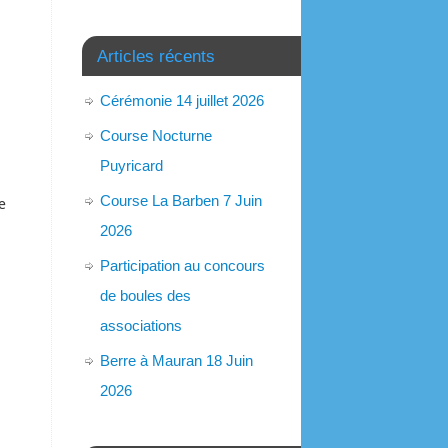
Articles récents
Cérémonie 14 juillet 2026
Course Nocturne
Puyricard
Course La Barben 7 Juin
e
2026
Participation au concours
de boules des
associations
Berre à Mauran 18 Juin
2026