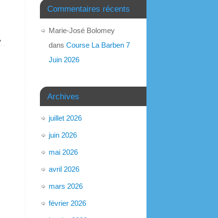
Commentaires récents
Marie-José Bolomey
»
dans
Course La Barben 7
Juin 2026
Archives
juillet 2026
juin 2026
mai 2026
avril 2026
mars 2026
février 2026