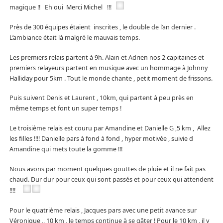
magique !! Eh oui Merci Michel !!!
Près de 300 équipes étaient inscrites , le double de l’an dernier .
L’ambiance était là malgré le mauvais temps.
Les premiers relais partent à 9h. Alain et Adrien nos 2 capitaines et
premiers relayeurs partent en musique avec un hommage à Johnny
Halliday pour 5km . Tout le monde chante , petit moment de frissons.
Puis suivent Denis et Laurent , 10km, qui partent à peu près en
même temps et font un super temps !
Le troisième relais est couru par Amandine et Danielle G ,5 km , Allez
les filles !!!! Danielle pars à fond à fond , hyper motivée , suivie d
Amandine qui mets toute la gomme !!!
Nous avons par moment quelques gouttes de pluie et il ne fait pas
chaud. Dur dur pour ceux qui sont passés et pour ceux qui attendent
!!!!
Pour le quatrième relais , Jacques pars avec une petit avance sur
Véronique ,, 10 km , le temps continue à se gâter ! Pour le 10 km , il y