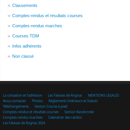
Classements
Comptes-rendus et résultats courses
Comptes-rendus marches
Courses TDM
Infos adhérents
Non classé
La cotisation et l’adhésion
Les Falaises de Rognac
MENTIONS LEGALES
Nous contacter
Photos
Règlements Intérieurs et Statuts
Téléchargements
Section Course à pied
Comptes-rendus et résultats courses
Section Randonnée
Comptes-rendus marches
Calendrier des randos
Les Falaises de Rognac 2024