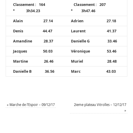
Classement : 164
Classement : 207
° 3h34.23
° 3h47.46
Alain 27.14
Adrien 27.18
Denis 44.47
Laurent 41.37
Amandine 28.37
Danielle G 33.46
Jacques 50.03
Véronique 53.46
Martine 26.46
Muriel 28.48
Danielle B 36.56
Marc 43.03
«
Marche de l’Espoir – 09/12/17
2ieme plateau Vitrolles – 12/12/17
»