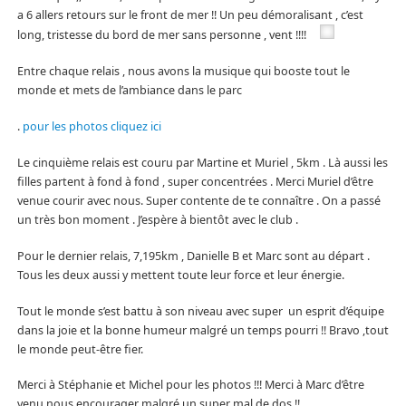
a 6 allers retours sur le front de mer !! Un peu démoralisant , c’est
long, tristesse du bord de mer sans personne , vent !!!!
Entre chaque relais , nous avons la musique qui booste tout le
monde et mets de l’ambiance dans le parc
.
pour les photos cliquez ici
Le cinquième relais est couru par Martine et Muriel , 5km . Là aussi les
filles partent à fond à fond , super concentrées . Merci Muriel d’être
venue courir avec nous. Super contente de te connaître . On a passé
un très bon moment . J’espère à bientôt avec le club .
Pour le dernier relais, 7,195km , Danielle B et Marc sont au départ .
Tous les deux aussi y mettent toute leur force et leur énergie.
Tout le monde s’est battu à son niveau avec super un esprit d’équipe
dans la joie et la bonne humeur malgré un temps pourri !! Bravo ,tout
le monde peut-être fier.
Merci à Stéphanie et Michel pour les photos !!! Merci à Marc d’être
venu nous encourager malgré un super mal de dos !!