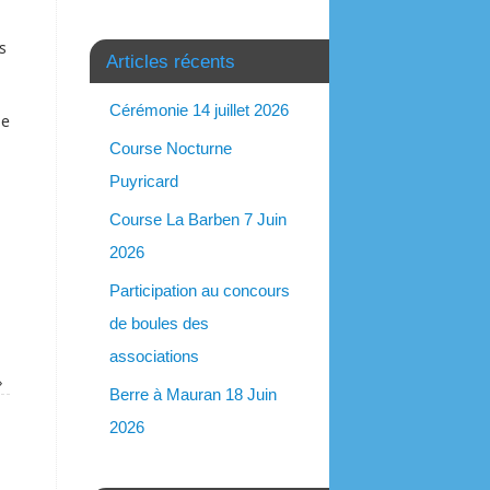
s
Articles récents
Cérémonie 14 juillet 2026
de
Course Nocturne
Puyricard
Course La Barben 7 Juin
2026
Participation au concours
de boules des
associations
»
Berre à Mauran 18 Juin
2026