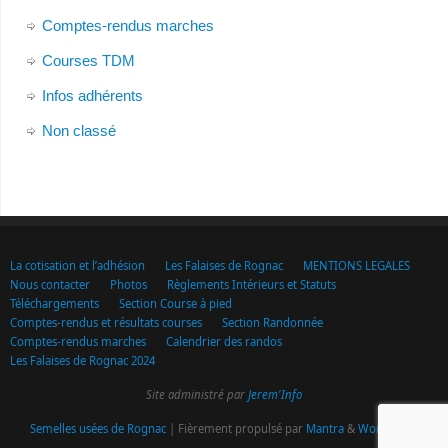
Comptes-rendus marches
Courses TDM
Infos adhérents
Non classé
La cotisation et l’adhésion
Les Falaises de Rognac
MENTIONS LEGALES
Nous contacter
Photos
Règlements Intérieurs et Statuts
Téléchargements
Section Course à pied
Comptes-rendus et résultats courses
Section Randonnée
Comptes-rendus marches
Calendrier des randos
Les Falaises de Rognac 2024
Site administré par
Jerem'Info
Semelles usées de Rognac
| Fièrement propulsé par
Mantra
&
WordPress.