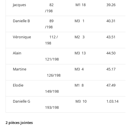
Jacques
82
M1 18
39.26
/198
Danielle B
89
M3 1
40.31
/198
Véronique
112 /
M2 3
43.51
198
Alain
M3 13
44.50
121/198
Martine
M3 4
45.17
126/198
Elodie
M1 8
47.49
149/198
Danielle G
M3 10
1.03.14
193/198
2 pièces jointes