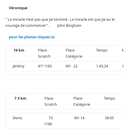
Véronique
” Le miracle n’est pas que j’ai terminé . Le miracle est que j’ai eu le
courage de commencer” . John Bingham
pour les photos cliquez ici
19 km
Place
Place
Temps
Moy
Scratch
Catégorie
Jérémy
81° /183
M1 22
1.43.24
11.1
7.5 km
Place
Place
Temps
Scratch
Catégorie
Denis
73
M1 14
38.05
/198