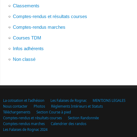
Classements
Comptes-rendus et résultats courses
Comptes-rendus marches
Courses TDM
Infos adhérents
Non classé
La cotisation et l’adhésion
Les Falaises de Rognac
MENTIONS LEGALES
Nous contacter
Photos
Règlements Intérieurs et Statuts
Téléchargements
Section Course à pied
Comptes-rendus et résultats courses
Section Randonnée
Comptes-rendus marches
Calendrier des randos
Les Falaises de Rognac 2024