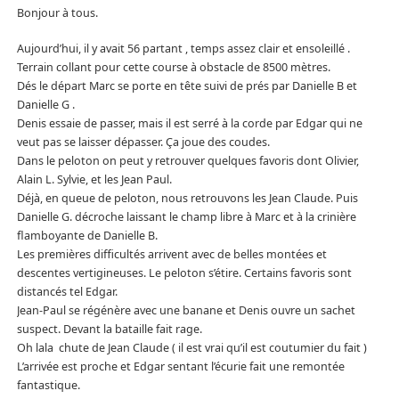
Bonjour à tous.
Aujourd’hui, il y avait 56 partant , temps assez clair et ensoleillé .
Terrain collant pour cette course à obstacle de 8500 mètres.
Dés le départ Marc se porte en tête suivi de prés par Danielle B et
Danielle G .
Denis essaie de passer, mais il est serré à la corde par Edgar qui ne
veut pas se laisser dépasser. Ça joue des coudes.
Dans le peloton on peut y retrouver quelques favoris dont Olivier,
Alain L. Sylvie, et les Jean Paul.
Déjà, en queue de peloton, nous retrouvons les Jean Claude. Puis
Danielle G. décroche laissant le champ libre à Marc et à la crinière
flamboyante de Danielle B.
Les premières difficultés arrivent avec de belles montées et
descentes vertigineuses. Le peloton s’étire. Certains favoris sont
distancés tel Edgar.
Jean-Paul se régénère avec une banane et Denis ouvre un sachet
suspect. Devant la bataille fait rage.
Oh lala chute de Jean Claude ( il est vrai qu’il est coutumier du fait )
L’arrivée est proche et Edgar sentant l’écurie fait une remontée
fantastique.