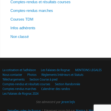
Comptes-rendus et résultats courses
Comptes-rendus marches
Courses TDM
Infos adhérents
Non classé
La cotisation et l’adhésion
Les Falaises de Rognac
MENTIONS LEGALES
Nous contacter
Photos
Règlements Intérieurs et Statuts
Téléchargements
Section Course à pied
Comptes-rendus et résultats courses
Section Randonnée
Comptes-rendus marches
Calendrier des randos
Les Falaises de Rognac 2024
Site administré par
Jerem'Info
Semelles usées de Rognac
| Fièrement propulsé par
Mantra
&
WordPress.