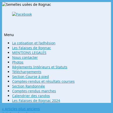
Menu
Aller
La cotisation et l’adhésion
au
Les Falaises de Rognac
contenu
MENTIONS LEGALES
principal
Nous contacter
Photos
Règlements Intérieurs et Statuts
Téléchargements
Section Course à pied
Comptes-rendus et résultats courses
Section Randonnée
Comptes-rendus marches
Calendrier des randos
Les Falaises de Rognac 2024
«
Articles plus anciens