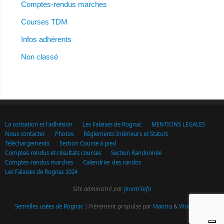
Comptes-rendus marches
Courses TDM
Infos adhérents
Non classé
La cotisation et l’adhésion
Les Falaises de Rognac
MENTIONS LEGALES
Nous contacter
Photos
Règlements Intérieurs et Statuts
Téléchargements
Section Course à pied
Comptes-rendus et résultats courses
Section Randonnée
Comptes-rendus marches
Calendrier des randos
Les Falaises de Rognac 2024
Site administré par
Jerem'Info
Semelles usées de Rognac
| Fièrement propulsé par
Mantra
&
WordPress.